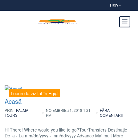
USD
Categorie:
Locuri de vizitat în Egipt
Locuri de vizitat în Egipt
Acasă
PRIN
PALMA
NOIEMBRIE 21, 2018 1:21
FĂRĂ
TOURS
PM
COMENTARII
Hi There! Where would you like to go?TourTransfers Destinație
De la - La mm/dd/yyyy - mm/dd/yyyy Advance Mai mult More