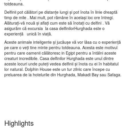
totdeauna.
Delfinii pot călători pe distanțe lungi și pot înota în linie dreaptă
timp de mile . Mai mult, pot rămâne în același loc ore întregi.
Alăturați-vă nouă și aflați cum este să înotați cu delfini . Vă
asigurăm că excursia la casa delfinilorHurghada este o
experiență unică în viață.
Aceste animale inteligente și jucăușe vă vor lăsa cu o experiență
pe care o veți tine minte pentru totdeauna. Acesta este motivul
pentru care oamenii călătoresc in Egipt pentru a întâlni aceste
creaturi incredibile. Casa delfinilor Hurghada este unul dintre
aceste locuri unde puteți vedea delfinii și înota cu ei în habitatul
lor natural. Dolphin House este un tur zilnic care începe cu
preluarea de la hotelurile din Hurghada, Makadi Bay sau Safaga.
Highlights