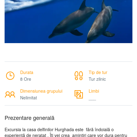
Durata
Tip de tur
8 Ore
Tur zilnic
Dimensiunea grupului
Limbi
Nelimitat
___
Prezentare generală
Excursia la casa delfinilor Hurghada este fără îndoială o
experiență de neratat . Îți vei crea amintiri care vor dura pentru