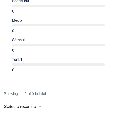
Foarte bun
0
Media
0
Săracul
0
Teribil
0
Showing 1 - 0 of 0 in total
Scrieți o recenzie