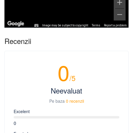
Image may be subject to copyright
Terms
Report a problem
Recenzii
0
/5
Neevaluat
Pe baza
0 recenzii
Excelent
0