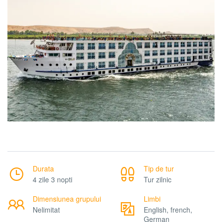
Durata
Tip de tur
4 zile 3 nopti
Tur zilnic
Dimensiunea grupului
Limbi
Nelimitat
English, french,
German