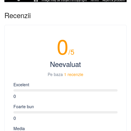
Image may be subject to copyright
Terms
Report a problem
Recenzii
0
/5
Neevaluat
Pe baza
1 recenzie
Excelent
0
Foarte bun
0
Media