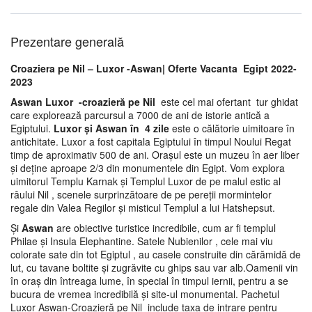
Prezentare generală
Croaziera pe Nil – Luxor -Aswan| Oferte Vacanta Egipt 2022-
2023
Aswan Luxor -croazieră pe Nil
este cel mai ofertant tur ghidat
care explorează parcursul a 7000 de ani de istorie antică a
Egiptului.
Luxor și Aswan în 4 zile
este o călătorie uimitoare în
antichitate. Luxor a fost capitala Egiptului în timpul Noului Regat
timp de aproximativ 500 de ani. Orașul este un muzeu în aer liber
și deține aproape 2/3 din monumentele din Egipt. Vom explora
uimitorul Templu Karnak și Templul Luxor de pe malul estic al
râului Nil , scenele surprinzătoare de pe pereții mormintelor
regale din Valea Regilor și misticul Templul a lui Hatshepsut.
Și
Aswan
are obiective turistice incredibile, cum ar fi templul
Philae și Insula Elephantine. Satele Nubienilor , cele mai viu
colorate sate din tot Egiptul , au casele construite din cărămidă de
lut, cu tavane boltite și zugrăvite cu ghips sau var alb.Oamenii vin
în oraș din întreaga lume, în special în timpul iernii, pentru a se
bucura de vremea incredibilă și site-ul monumental. Pachetul
Luxor Aswan-Croazieră pe Nil include taxa de intrare pentru