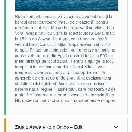
Reprezentantul nostru vă va ajuta să vă îmbarcați la
bordul casei plutitoare (vasul de croazieră) pentru
următoarele 4 zile. Masa de prânz va fi servită la bord.
Vom începe turul cu vizita la spectaculosul Baraj Înalt,
la 15 km de Aswan. Pe drum, vom trece pe lângă
vechiul baraj construit inițial. După aceea, veți vizita
templul Philae, unul din cele mai frumoase și mai bine
conservate temple din Egipt,construit inițial la 500 de
metri distanță de locul actual. Pentru a ajunge la locul
templului de pe insula sa din mijlocul Nilului, vom
merge cu o barcă cu motor. Ultima oprire va fi la
carierele de granit de unde și-au tăiat obeliscurile și
statuile vechii egipteni. Acolo veți vedea obeliscul
neterminat al reginei Hatshepsut, care măsoară 42 de
metri. Ne întoarcem la bordul vasului de croazieră pe
Nil, unde vom servi cina și vom rămâne peste noapte .
Ziua 2 Aswan-Kom Ombo – Edfu