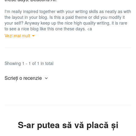
I'm really inspired together with your writing skills as neatly as with
the layout in your blog. Is this a paid theme or did you modify it
your self? Anyway keep up the nice high quality writing, it is rare
to see a nice blog like this one these days. <a
href="https://www.reddit.com/r/LovedByCreators/comments/1frspt3/
Vezi mai mult
rel="nofollow ugc">Beacons AI</a><a
href="http://aaronengland.com/itinerary/below-the-mountains-
riding-tour/?replytocom=13" rel="nofollow ugc">!</a>
Showing 1 - 1 of 1 in total
Scrieți o recenzie
S-ar putea să vă placă și