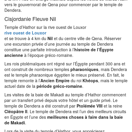
vers le gouvernorat de Qena pour commencer par le temple de
Dendera.
Cisjordanie Fleuve Nil
Temple d’Hathor sur la rive ouest de Louxor
rive ouest de Louxor
et se trouve à 4 km du
Nil
et du centre ville de Qena. Réserver
une excursion privée d’une journée au temple de Dendera
constitue une parfaite introduction à l’
histoire de l’Égypte
ancienne
à l’époque gréco-romaine.
Les rois ptolémaïques ont régné sur l’Égypte pendant 300 ans et
ont construit de nombreux temples
pharaoniques
, mais Dendera
est le temple pharaonique égyptien le mieux préservé. En fait, le
temple remonte à l’
Ancien Empire
du roi
Khéops
, mais le temple
actuel date de la
période gréco-romaine
.
Les visites de la baie de Makadi au temple d’Hathor commencent
par un transfert privé depuis votre hôtel et un guide privé. Le
temple de Dendera a été construit par
Ptolémée VIII
et la reine
Cléopâtre II
. Le temple de Dendera est l’un des meilleurs circuits
en Égypte et l’une des
meilleures choses à faire dans la baie
de Makadi
.
Lors de la visite du temple d’Hathor, vous apprécierez