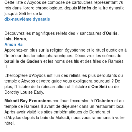
Cette liste d’Abydos se compose de cartouches représentant 76
rois dans l’ordre chronologique, depuis
Ménès
de la Ire dynastie
jusqu’à Séti Ier de la
dix-neuvième dynastie
.
Découvrez les magnifiques reliefs des 7 sanctuaires d’
Osiris
,
Isis
,
Horus
,
Amon Râ
Apprenez-en plus sur la religion égyptienne et le rituel quotidien à
l’intérieur des temples pharaoniques. Découvrez les scènes de
bataille de Qadesh
et les noms des fils et des filles de Ramsès
II.
L’hélicoptère d’Abydos est l’un des reliefs les plus déroutants du
temple d’Abydos et votre guide vous expliquera pourquoi ? De
plus, l’histoire de la réincarnation et l’histoire d’
Om Seti
ou de
Dorothy Louise Eady.
Makadi Bay Excursions
continue l’excursion à l’
Osireion
et au
temple de Ramsès II avant de déjeuner dans un restaurant local.
Après avoir visité les sites emblématiques de Dendera et
d’Abydos depuis la baie de Makadi, nous vous ramenons à votre
hôtel.