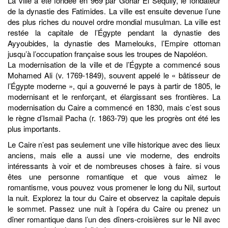
La ville a été fondée en 969 par Gohar El Seqully, le fondateur
de la dynastie des Fatimides. La ville est ensuite devenue l’une
des plus riches du nouvel ordre mondial musulman. La ville est
restée la capitale de l’Égypte pendant la dynastie des
Ayyoubides, la dynastie des Mamelouks, l’Empire ottoman
jusqu’à l’occupation française sous les troupes de Napoléon.
La modernisation de la ville et de l’Égypte a commencé sous
Mohamed Ali (v. 1769-1849), souvent appelé le « bâtisseur de
l’Égypte moderne », qui a gouverné le pays à partir de 1805, le
modernisant et le renforçant, et élargissant ses frontières. La
modernisation du Caire a commencé en 1830, mais c’est sous
le règne d’Ismail Pacha (r. 1863-79) que les progrès ont été les
plus importants.
Le Caire n’est pas seulement une ville historique avec des lieux
anciens, mais elle a aussi une vie moderne, des endroits
intéressants à voir et de nombreuses choses à faire. si vous
êtes une personne romantique et que vous aimez le
romantisme, vous pouvez vous promener le long du Nil, surtout
la nuit. Explorez la tour du Caire et observez la capitale depuis
le sommet. Passez une nuit à l’opéra du Caire ou prenez un
dîner romantique dans l’un des dîners-croisières sur le Nil avec