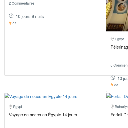
2 Commentaires
10 jours 9 nuits
de
Egypt
Pèlerina
0 Comment
10 jou
de
Egypt
Bahariya
Voyage de noces en Égypte 14 jours
Forfait 