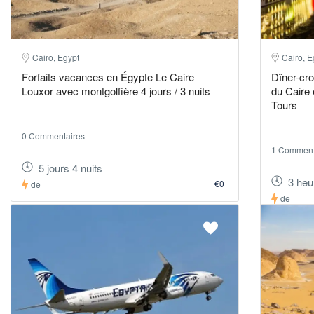
Cairo, Egypt
Cairo, E
Forfaits vacances en Égypte Le Caire
Dîner-cro
Louxor avec montgolfière 4 jours / 3 nuits
du Caire 
Tours
0 Commentaires
1 Comment
5 jours 4 nuits
3 heu
€0
de
de