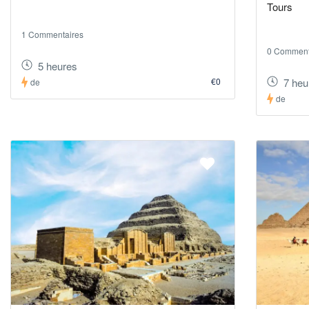
Tours
1 Commentaires
0 Comment
5 heures
€0
7 heu
de
de