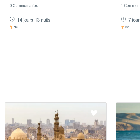
0 Commentaires
1 Comment
14 jours 13 nuits
7 jour
de
de