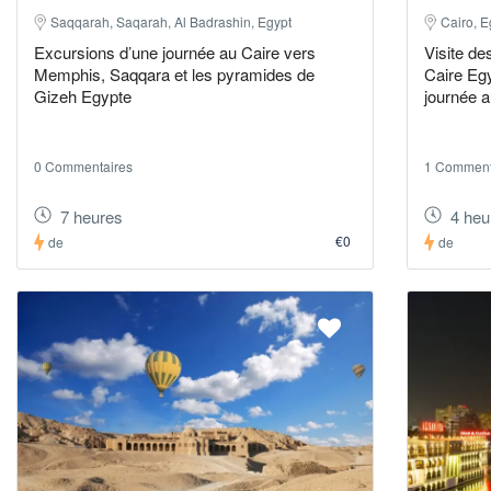
Saqqarah, Saqarah, Al Badrashin, Egypt
Cairo, E
Excursions d’une journée au Caire vers
Visite d
Memphis, Saqqara et les pyramides de
Caire Egy
Gizeh Egypte
journée 
0 Commentaires
1 Comment
7 heures
4 heu
€0
de
de