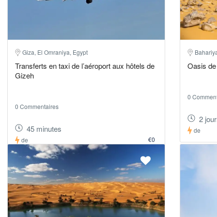
Giza, El Omraniya, Egypt
Bahariya
Transferts en taxi de l’aéroport aux hôtels de
Oasis de 
Gizeh
0 Comment
0 Commentaires
2 jour
45 minutes
de
€0
de