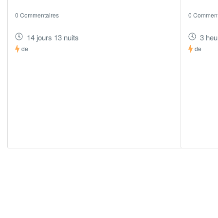
0 Commentaires
0 Comment
14 jours 13 nuits
3 heu
de
de