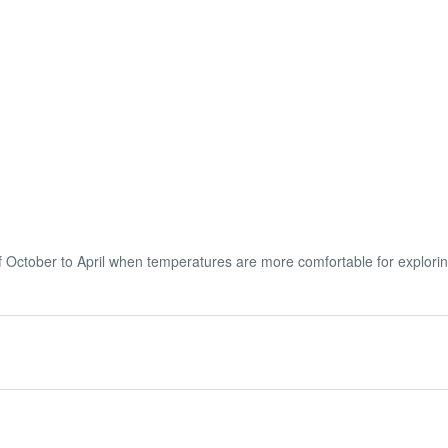
of October to April when temperatures are more comfortable for explorin
thing, as Egypt can have hot temperatures. Additionally, comfortable w
pecially when visiting religious sites.