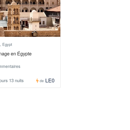
, Egypt
inage en Égypte
mmentaires
LE0
jours 13 nuits
de