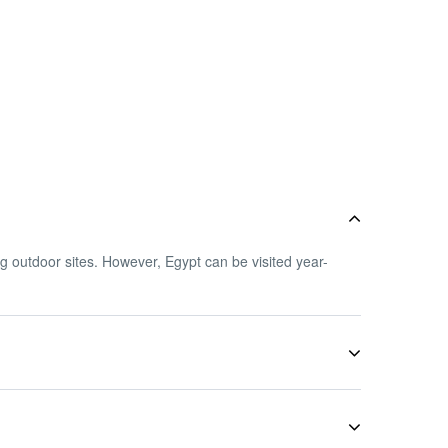
g outdoor sites. However, Egypt can be visited year-
alking shoes, a hat, sunglasses, sunscreen, and insect