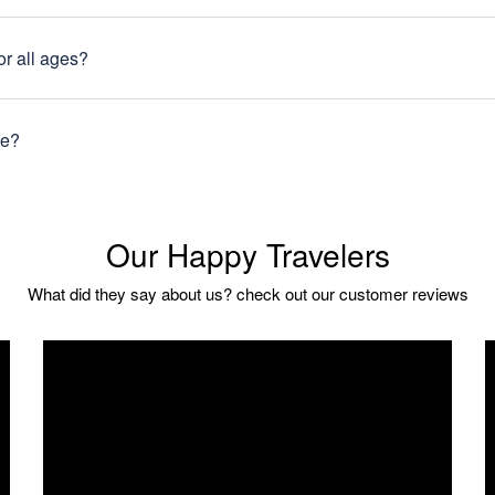
ns of travelers visit each year without encountering any issues. However,
ions.
or all ages?
de range of ages and interests. However, please note that some sites may
ge?
e according to your preferences and interests. Our travel experts will wo
Our Happy Travelers
What did they say about us? check out our customer reviews