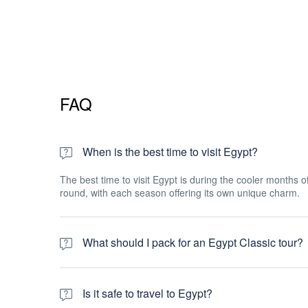
FAQ
When is the best time to visit Egypt?
The best time to visit Egypt is during the cooler months 
round, with each season offering its own unique charm.
What should I pack for an Egypt Classic tour?
It is recommended to pack lightweight and breathable clo
repellent are essential. Modest clothing is also advised, es
Is it safe to travel to Egypt?