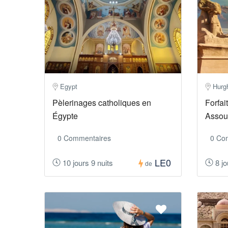
Egypt
Hurg
Pèlerinages catholiques en
Forfa
Égypte
Assou
0 Commentaires
0 Co
LE0
10 jours 9 nuits
8 jo
de