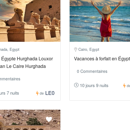
hada, Egypt
Cairo, Egypt
it Égypte Hurghada Louxor
Vacances à forfait en Égyp
an Le Caire Hurghada
0 Commentaires
mmentaires
10 jours 9 nuits
d
LE0
urs 7 nuits
de