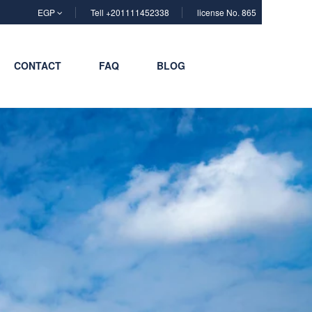
EGP
Tell +201111452338
license No. 865
CONTACT
FAQ
BLOG