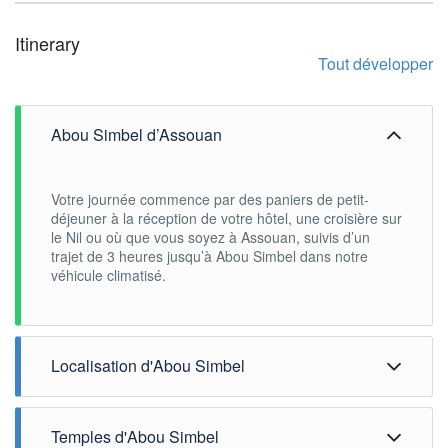
Itinerary
Tout développer
Abou Simbel d’Assouan
Votre journée commence par des paniers de petit-
déjeuner à la réception de votre hôtel, une croisière sur
le Nil ou où que vous soyez à Assouan, suivis d’un
trajet de 3 heures jusqu’à Abou Simbel dans notre
véhicule climatisé.
Localisation d'Abou Simbel
Les deux temples d’Abou Simbel situés dans le village
d’Abou Simbel, à 280 km au sud d’Assouan et à 40 km
Temples d'Abou Simbel