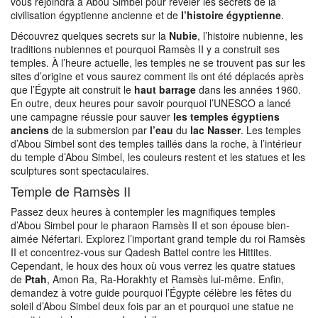
vous rejoindra à Abou Simbel pour révéler les secrets de la
civilisation égyptienne ancienne et de
l’histoire égyptienne
.
Découvrez quelques secrets sur la
Nubie
, l’histoire nubienne, les
traditions nubiennes et pourquoi Ramsès II y a construit ses
temples. À l’heure actuelle, les temples ne se trouvent pas sur les
sites d’origine et vous saurez comment ils ont été déplacés après
que l’Égypte ait construit le
haut barrage
dans les années 1960.
En outre, deux heures pour savoir pourquoi l’UNESCO a lancé
une campagne réussie pour sauver
les temples égyptiens
anciens
de la submersion par
l’eau
du
lac Nasser
. Les temples
d’Abou Simbel sont des temples taillés dans la roche, à l’intérieur
du temple d’Abou Simbel, les couleurs restent et les statues et les
sculptures sont spectaculaires.
Temple de Ramsès II
Passez deux heures à contempler les magnifiques temples
d’Abou Simbel pour le pharaon Ramsès II et son épouse bien-
aimée Néfertari. Explorez l’important grand temple du roi Ramsès
II et concentrez-vous sur Qadesh Battel contre les Hittites.
Cependant, le houx des houx où vous verrez les quatre statues
de
Ptah
, Amon Ra, Ra-Horakhty et Ramsès lui-même. Enfin,
demandez à votre guide pourquoi l’Égypte célèbre les fêtes du
soleil d’Abou Simbel deux fois par an et pourquoi une statue ne