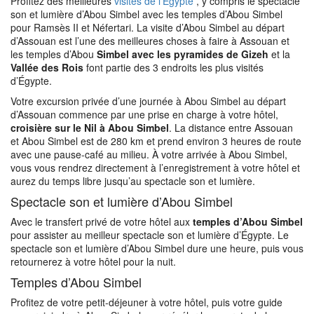
Profitez des meilleures
visites de l’Égypte
, y compris le spectacle
son et lumière d’Abou Simbel avec les temples d’Abou Simbel
pour Ramsès II et Néfertari. La visite d’Abou Simbel au départ
d’Assouan est l’une des meilleures choses à faire à Assouan et
les temples d’Abou
Simbel avec les pyramides de Gizeh
et la
Vallée des Rois
font partie des 3 endroits les plus visités
d’Égypte.
Votre excursion privée d’une journée à Abou Simbel au départ
d’Assouan commence par une prise en charge à votre hôtel,
croisière sur le Nil à Abou Simbel
. La distance entre Assouan
et Abou Simbel est de 280 km et prend environ 3 heures de route
avec une pause-café au milieu. À votre arrivée à Abou Simbel,
vous vous rendrez directement à l’enregistrement à votre hôtel et
aurez du temps libre jusqu’au spectacle son et lumière.
Spectacle son et lumière d’Abou Simbel
Avec le transfert privé de votre hôtel aux
temples d’Abou Simbel
pour assister au meilleur spectacle son et lumière d’Égypte. Le
spectacle son et lumière d’Abou Simbel dure une heure, puis vous
retournerez à votre hôtel pour la nuit.
Temples d’Abou Simbel
Profitez de votre petit-déjeuner à votre hôtel, puis votre guide