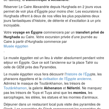
Réserver Le Caire Alexandrie depuis Hurghada en 2 jours vous
permet de voir plus d’Égypte pour moins cher. Les excursions à
Hurghada offrent à deux de nos villes les plus populaires deux
jours fantastiques d’histoire, de détente et d’excitation à un prix
incroyable.
Votre
voyage en Égypte
commencera par un
transfert privé de
Hurghada
au Caire. Votre excursion privée d’une journée au
Caire à partir d’Hurghada commence par
Musée égyptien
.
Le musée égyptien est un lieu à visiter absolument pendant votre
séjour en Égypte. Que ce soit l’ancienne sur la place Tahir ou
celle de GEM près des Pyramides.
Le musée égyptien vous fera découvrir l’
histoire de l’Égy
pte, les
pharaons égyptiens et la
civilisation de l’Égypte ancienne
.
Admirez le masque de Toutânkhamon, les trésors de
Toutânkhamon
, la galerie
Akhenaton
et
Néfertiti
. Ne manquez
pas les trésors de Yuya et Tuya ainsi que les
momies
, les
sarcophages, les stèles, les statues et les momies d’animaux.
Déjeuner dans un restaurant local puis visite des pyramides de
Gizeh. Les pyramides de Gizeh comprennent les pyramides de