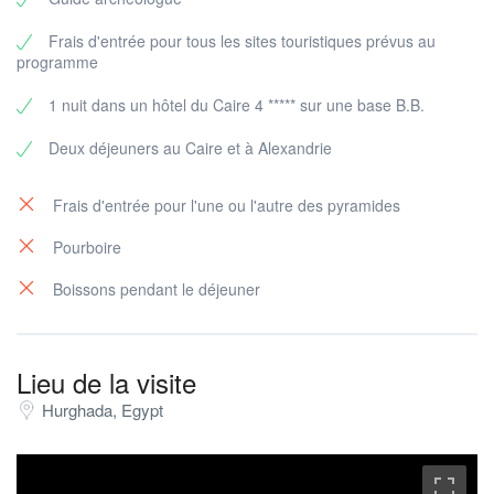
l'arrière des pyramides de la Reine et voir 9 pyramides
en arrière-plan.
Frais d'entrée pour tous les sites touristiques prévus au
Le Grand Sphinx et le temple de la vallée
programme
Terminez votre visite aux pyramides de Gizeh avec le
grand Sphinx et le temple de la vallée du roi Khafre ou
1 nuit dans un hôtel du Caire 4 ***** sur une base B.B.
Chephren et écoutez leurs histoires avec votre guide et
n'oubliez pas de prendre des photos étonnantes avec
le sphinx.
Deux déjeuners au Caire et à Alexandrie
Frais d'entrée pour l'une ou l'autre des pyramides
Pourboire
Boissons pendant le déjeuner
Lieu de la visite
Hurghada, Egypt