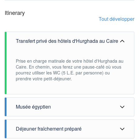
Itinerary
Tout développer
Transfert privé des hôtels d'Hurghada au Caire
Prise en charge matinale de votre hôtel d'Hurghada au
Caire. En chemin, vous ferez une pause-café où vous
pourrez utiliser les WC (5 L.E. par personne) ou
prendre votre petit-déjeuner.
Musée égyptien
Tout d'abord, vous visiterez le musée national égyptien
sur la place Tahrir pour admirer les merveilles du roi
Déjeuner fraîchement préparé
Toutânkhamon, notamment son masque d'or, son