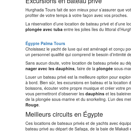
Excursions en bateau privé
Hurghada Tours fait de son mieux pour s’assurer que vot
profiter de votre temps à votre façon avec vos proches.
La réservation d’une location de bateau privé et d’une lo
plongée avec tuba
entre les jolies îles du littoral d’Hur
Égypte Palma Tours
Choisissez le yacht de luxe qui est aménagé et conçu p
un personnel qualifié qui comprend le besoin d’intimité de
Sans aucun doute, votre location de bateau privée au dé
nager avec les dauphins
, faire de la
plongée
sous-mari
Louer un bateau privé est la meilleure option pour explor
à bord. Bien sûr, les excursions en bateau et la locatio
boissons, écouter votre propre musique et créer votre pr
vous permettront d’observer les
dauphins
et les baleines
de la plongée sous-marine et du snorkeling. L’un des me
Rouge
.
Meilleurs circuits en Égypte
Ces locations de bateaux privés et de yachts avec équipa
bateau privé au départ de Safaga, de la baie de Makadi 