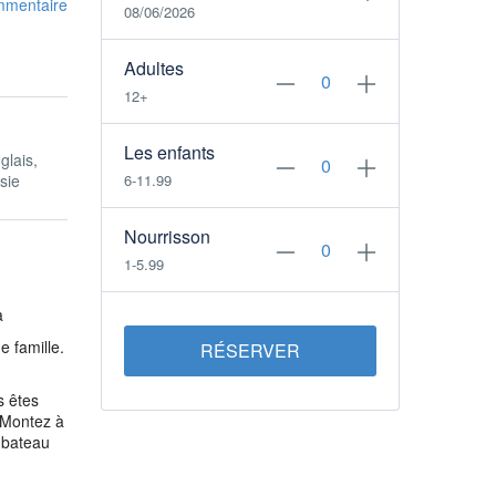
mmentaire
08/06/2026
Adultes
12+
Les enfants
glais,
sie
6-11.99
Nourrisson
1-5.99
a
e famille.
RÉSERVER
s êtes
 Montez à
n bateau