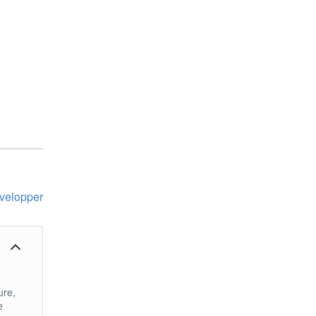
velopper
ure,
e