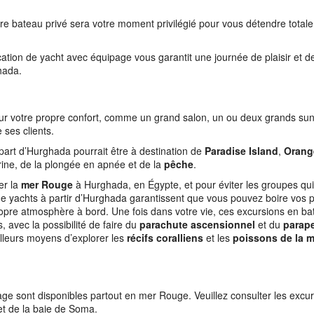
re bateau privé sera votre moment privilégié pour vous détendre total
cation de yacht avec équipage vous garantit une journée de plaisir et d
ghada.
our votre propre confort, comme un grand salon, un ou deux grands sun
 ses clients.
part d’Hurghada pourrait être à destination de
Paradise Island
,
Orang
ne, de la plongée en apnée et de la
pêche
.
er la
mer Rouge
à Hurghada, en Égypte, et pour éviter les groupes qu
n de yachts à partir d’Hurghada garantissent que vous pouvez boire vos 
opre atmosphère à bord. Une fois dans votre vie, ces excursions en ba
, avec la possibilité de faire du
parachute ascensionnel
et du
parap
illeurs moyens d’explorer les
récifs coralliens
et les
poissons de la m
ge sont disponibles partout en mer Rouge. Veuillez consulter les excu
et de la baie de Soma.