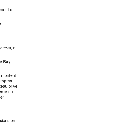
ement et
e
decks, et
e Bay
,
i montent
propres
teau privé
ente
ou
er
rsions en