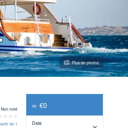
Plus de photos
€0
de
Non noté
Date
partir de 1