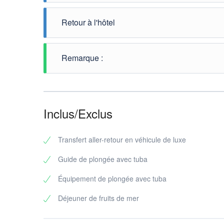
beurre 
Appréci
Après l
crevett
sable b
plongée
Retour à l'hôtel
poulet.
île pou
soleil 
détendr
et des 
Votre v
fraîche
souveni
Remarque :
Ce bateau privé de luxe Hurghada pour un maxim
Inclus/Exclus
Transfert aller-retour en véhicule de luxe
Guide de plongée avec tuba
Équipement de plongée avec tuba
Déjeuner de fruits de mer