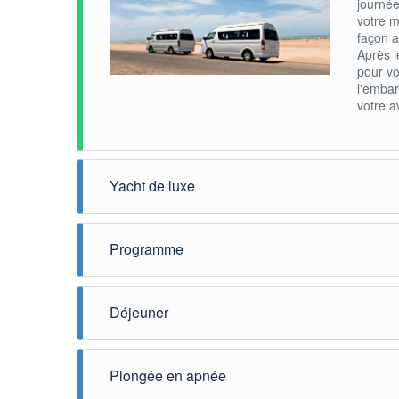
journée
votre m
façon a
Après l
pour vo
l'emba
votre a
Yacht de luxe
Nous ch
grand s
Programme
compren
Vous p
pendant
Déjeuner
pouvez 
vos ami
Profite
temps q
salades
Plongée en apnée
tortue
de saum
boisson