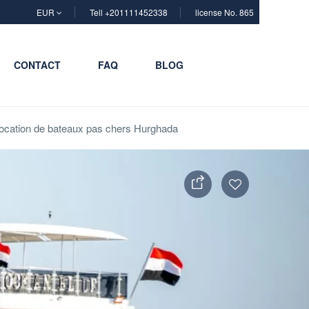
EUR
Tell +201111452338
license No. 865
CONTACT
FAQ
BLOG
Location de bateaux pas chers Hurghada