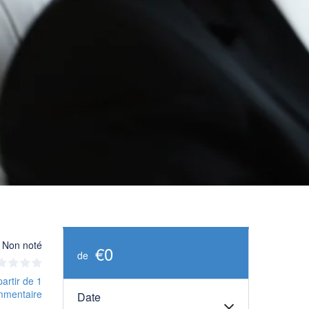
Non noté
€0
de
partir de 1
mmentaire
Date