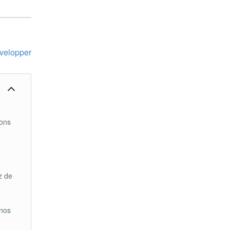
velopper
sons
ez de
 nos