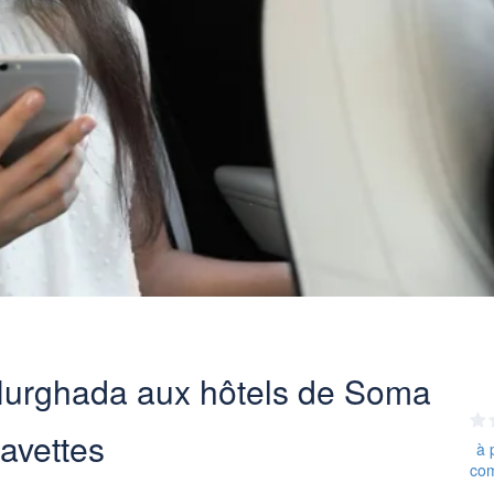
d’Hurghada aux hôtels de Soma
avettes
à 
co