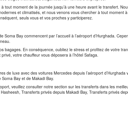
a
à tout moment de la journée jusqu’à une heure avant le transfert. Nou
odernes et climatisés, et nous venons vous chercher à tout moment à
 conséquent, seuls vous et vos proches y participerez.
ls de Soma Bay commencent par l’accueil à l’aéroport d’Hurghada. Cepe
nneau.
r vos bagages. En conséquence, oubliez le stress et profitez de votre tran
t privé, votre chauffeur vous déposera à l’hôtel Safaga.
res de luxe avec des voitures Mercedes depuis l’aéroport d’Hurghada 
e Soma Bay et de Makadi Bay.
roport, veuillez consulter notre section sur les transferts dans les meille
 Hasheesh, Transferts privés depuis Makadi Bay, Transferts privés depu