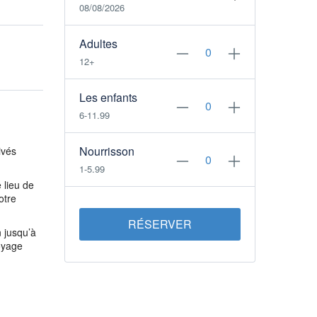
08/08/2026
Adultes
12+
Les enfants
6-11.99
Nourrisson
ivés
1-5.99
 lieu de
otre
RÉSERVER
 jusqu’à
oyage