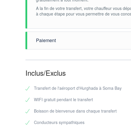
A la fin de votre transfert, votre chauffeur vous dé
à chaque étape pour vous permettre de vous concen
Paiement
vous pouvez payer en espèces après votre arrivée à
de voiture dont il a besoin. Nous proposons des voi
voyagez jusqu'à 3 passagers. Si vous voyagez dans 
Inclus/Exclus
Transfert de l'aéroport d'Hurghada à Soma Bay
WIFI gratuit pendant le transfert
Boisson de bienvenue dans chaque transfert
Conducteurs sympathiques