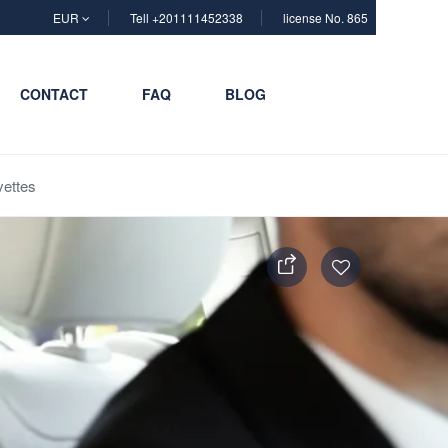
EUR
Tell +201111452338
license No. 865
CONTACT
FAQ
BLOG
vettes