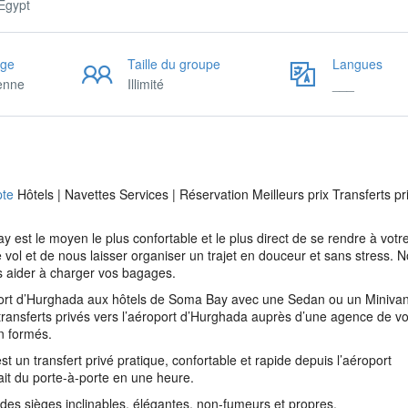
 Egypt
age
Taille du groupe
Langues
ienne
Illimité
___
pte
Hôtels | Navettes Services | Réservation Meilleurs prix Transferts pr
 est le moyen le plus confortable et le plus direct de se rendre à votre
e vol et de nous laisser organiser un trajet en douceur et sans stress. N
us aider à charger vos bagages.
oport d’Hurghada aux hôtels de Soma Bay avec une Sedan ou un Minivan
transferts privés vers l’aéroport d’Hurghada auprès d’une agence de v
n formés.
t un transfert privé pratique, confortable et rapide depuis l’aéroport
ait du porte-à-porte en une heure.
 des sièges inclinables, élégantes, non-fumeurs et propres.