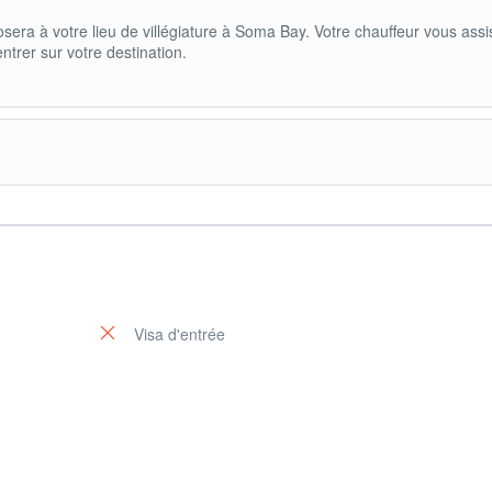
posera à votre lieu de villégiature à Soma Bay. Votre chauffeur vous assi
trer sur votre destination.
 l'hôtel directement au chauffeur. Chaque passager peut choisir la cla
tures confortables de classes Standard, Business, Executive, si vous
une grande entreprise, des minibus confortables sont à votre disposit
Visa d'entrée