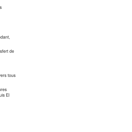
s
ndant,
sfert de
vers tous
ures
is El