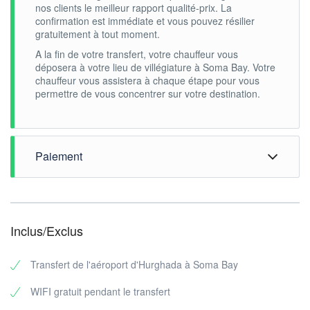
nos clients le meilleur rapport qualité-prix. La
confirmation est immédiate et vous pouvez résilier
gratuitement à tout moment.
A la fin de votre transfert, votre chauffeur vous
déposera à votre lieu de villégiature à Soma Bay. Votre
chauffeur vous assistera à chaque étape pour vous
permettre de vous concentrer sur votre destination.
Paiement
vous pouvez payer en espèces après votre arrivée à
l'hôtel directement au chauffeur. Chaque passager peut
choisir la classe de voiture dont il a besoin. Nous
Inclus/Exclus
proposons des voitures confortables de classes
Standard, Business, Executive, si vous voyagez jusqu'à
3 passagers. Si vous voyagez dans une grande
Transfert de l'aéroport d'Hurghada à Soma Bay
entreprise, des minibus confortables sont à votre
disposition.
WIFI gratuit pendant le transfert