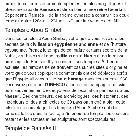
aurez deux heures pour contempler les temples magnifiques et
phénoménaux de
Ramsès et de
sa bien-aimée reine Néfertari.
Cependant, Ramsès II de la 19ème dynastie a construit les deux
temples entre 1284 et 1264 av. J.-C. sur la rive ouest du Nil.
Temples d’Abou Simbel
Dans les temples d’Abou Simbel, votre guide vous révélera les
secrets de la
civilisation égyptienne ancienne
et de l’histoire
égyptienne. Prenez le temps de connaître certains secrets de la
Nubie, de l’histoire et des traditions de la
Nubie
et de la raison
pour laquelle Ramsès II y a construit ses temples. À l’heure
actuelle, les temples ne se trouvent pas sur les sites d’origine et
votre guide vous expliquera comment ils ont été déplacés après
que l’Égypte ait construit le
haut barrage
dans les années 1960.
Découvrez pourquoi
l’UNESCO
a lancé une campagne réussie
pour sauver les temples égyptiens de l’exaltation par l’eau du
lac
Nasser
. Des chercheurs, des archéologues, des historiens, des
ingénieurs et des architectes de 30 pays ont mené à bien cette
mission de sauvetage. Les temples d’Abou Simbel sont des
temples taillés dans la roche, à l’intérieur du temple, les couleurs
restent et les statues et les sculptures sont spectaculaires.
Temple de Ramsès II