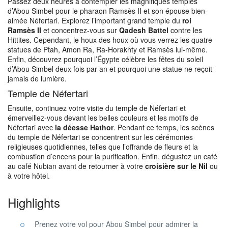
Passez deux heures à contempler les magnifiques temples
d’Abou Simbel pour le pharaon Ramsès II et son épouse bien-
aimée Néfertari. Explorez l’important grand temple du
roi
Ramsès II
et concentrez-vous sur
Qadesh Battel
contre les
Hittites. Cependant, le houx des houx où vous verrez les quatre
statues de Ptah, Amon Ra, Ra-Horakhty et Ramsès lui-même.
Enfin, découvrez pourquoi l’Égypte célèbre les fêtes du soleil
d’Abou Simbel deux fois par an et pourquoi une statue ne reçoit
jamais de lumière.
Temple de Néfertari
Ensuite, continuez votre visite du temple de Néfertari et
émerveillez-vous devant les belles couleurs et les motifs de
Néfertari avec
la déesse Hathor
. Pendant ce temps, les scènes
du temple de Néfertari se concentrent sur les cérémonies
religieuses quotidiennes, telles que l’offrande de fleurs et la
combustion d’encens pour la purification. Enfin, dégustez un café
au café Nubian avant de retourner à votre
croisière sur le Nil
ou
à votre hôtel.
Highlights
Prenez votre vol pour Abou Simbel pour admirer la